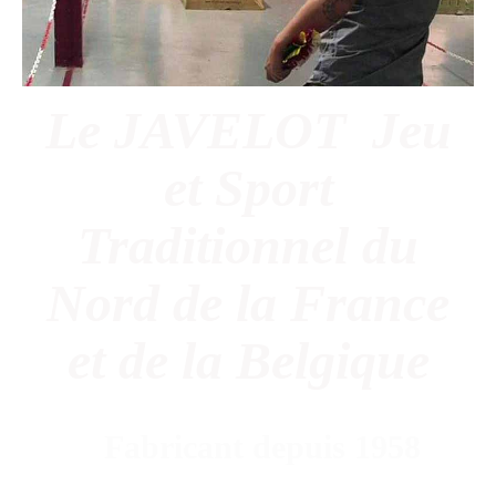
Le JAVELOT Jeu
et Sport
Traditionnel du
Nord de la France
et de la Belgique
Fabricant depuis 1958