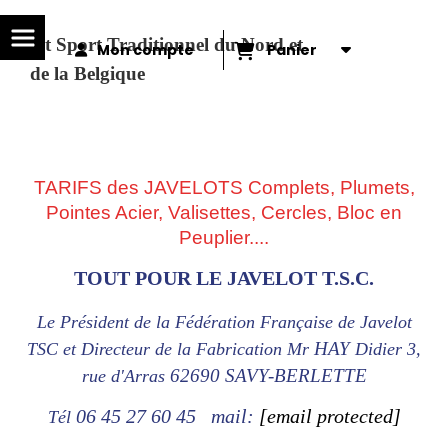
eu et Sport Traditionnel du Nord et
Mon compte
Panier
de la Belgique
TARIFS des JAVELOTS Complets, Plumets,
Pointes Acier, Valisettes, Cercles, Bloc en
Peuplier....
TOUT POUR LE JAVELOT T.S.C.
Le Président de la Fédération Française de Javelot
HAY
TSC et Directeur de la Fabrication Mr
Didier 3,
62690 SAVY-BERLETTE
rue d'Arras
06 45 27 60 45 mail:
[email protected]
Tél